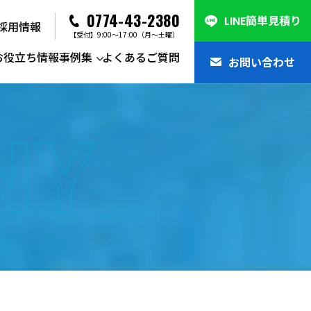
0774-43-2380
LINE簡単見積り
採用情報
【受付】9:00～17:00（月～土曜）
お役立ち情報
事例集
よくあるご質問
お問い合わせ
NY
系一般廃棄物収集運搬・処分
整理・遺品整理
集車
物管理・環境コンサルティング
集車
系廃棄物
ル
間処理設備
カの強み