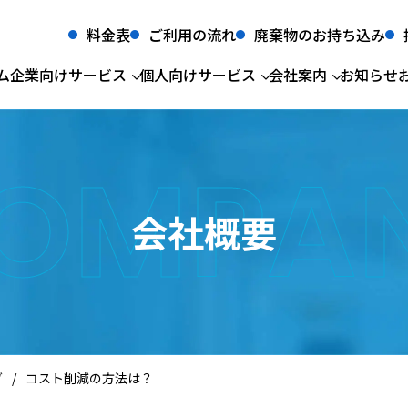
料金表
ご利用の流れ
廃棄物のお持ち込み
ム
企業向けサービス
個人向けサービス
会社案内
お知らせ
OMPA
法人サービス
会社概要
産業廃棄物収集運搬・処分
粗大ごみ・不用品回収
経営理念
事業
生前
産業廃棄物
食品リサイクル
産業廃棄物収
廃棄
一般廃棄物許認可一覧
グリストラップ
一般廃棄物収
医療
太陽光パネルリサイクル
蓄電池リサイク
会社概要
所屬団体
汚泥
産業廃棄物中
低濃度PCB廃棄物
建設廃棄物
CSR情報
新関西テクニ
食品リサイクル
グリストラップ
医療系廃棄物
汚泥
個人サービス
粗大ごみ・不用品回収
グ
/
コスト削減の方法は？