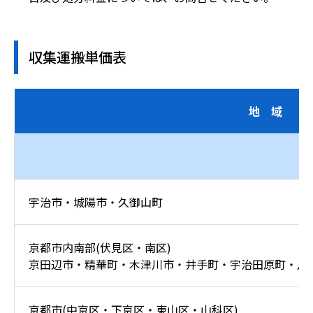
収集運搬単価表
地 域
京
宇治市・城陽市・久御山町
京都市内南部(伏見区・南区)
京田辺市・精華町・木津川市・井手町・宇治田原町・八
京都市(中京区・下京区・東山区・山科区)