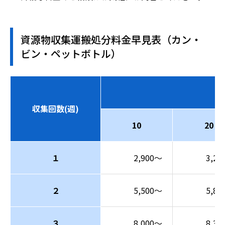
資源物収集運搬処分料金早見表（カン・
ビン・ペットボトル）
収集回数(週)
10
20
１
2,900～
3,20
２
5,500～
5,80
３
8,000～
8,30