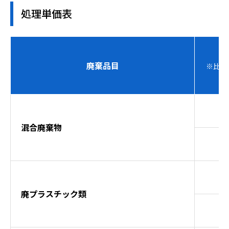
お役立ち情報
処理単価表
事例集
廃棄品目
※比重
よくあるご質問
料金表
混合廃棄物
ご利用の流れ
廃棄物のお持ち込み
採用情報
廃プラスチック類
0774-43-2380