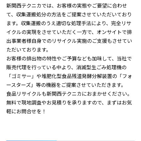
お役立ち情報
新関西テクニカでは、お客様の実態やご要望に合わせ
て、収集運搬処分の方法をご提案させていただいており
ます。収集運搬のうえ適切な処理手法により、完全リサ
事例集
イクルの実現をさせていただく一方で、オンサイトで排
出事業者様自身でのリサイクル実施のご支援もさせてい
よくあるご質問
ただいております。
お客様の排出物の特性やご予算なども加味して、当社で
販売代理を行っている中より、消滅型生ごみ処理機の
料金表
「ゴミサー」や堆肥化型食品残渣発酵分解装置の「フォ
ご利用の流れ
ースターズ」等の機器をご提案させていただきます。
廃棄物のお持ち込み
食品リサイクルも新関西テクニカにおまかせください。
無料で現地調査やお見積りを承りますので、まずはお気
採用情報
軽にお問合せを！
0774-43-2380