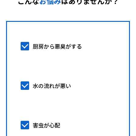
こんな
お悩み
はありませんか？
お役立ち情報
事例集
よくあるご質問
厨房から悪臭がする
料金表
ご利用の流れ
水の流れが悪い
廃棄物のお持ち込み
採用情報
害虫が心配
0774-43-2380