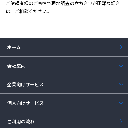
お役立ち情報
ご依頼者様のご事情で現地調査の立ち合いが困難な場合
は、ご相談ください。
事例集
よくあるご質問
ホーム
料金表
会社案内
ご利用の流れ
廃棄物のお持ち込み
企業向けサービス
採用情報
個人向けサービス
ご利用の流れ
0774-43-2380