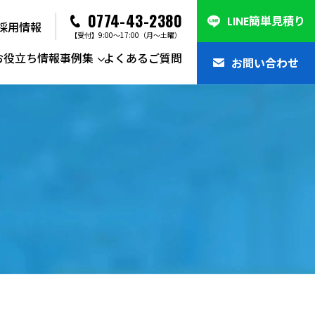
0774-43-2380
LINE簡単見積り
採用情報
【受付】9:00～17:00（月～土曜）
お役立ち情報
事例集
よくあるご質問
お問い合わせ
系一般廃棄物収集運搬・処分
整理・遺品整理
集車
物管理・環境コンサルティング
集車
系廃棄物
ル
間処理設備
カの強み