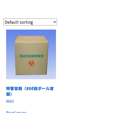
特管容器（80ℓ段ボール容
器）
¥
660
Read more