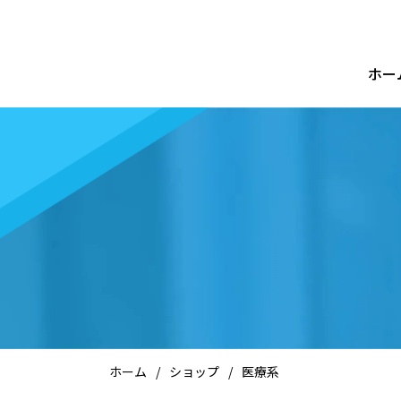
ホー
ホーム
/
ショップ
/
医療系