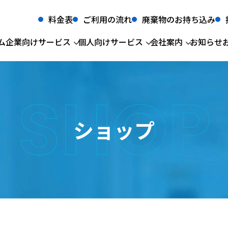
料金表
ご利用の流れ
廃棄物のお持ち込み
ム
企業向けサービス
個人向けサービス
会社案内
お知らせ
SHOP
法人サービス
会社概要
産業廃棄物収集運搬・処分
粗大ごみ・不用品回収
経営理念
事業
生前
産業廃棄物
食品リサイクル
産業廃棄物収
廃棄
一般廃棄物許認可一覧
グリストラップ
一般廃棄物収
医療
太陽光パネルリサイクル
蓄電池リサイク
ショップ
所屬団体
汚泥
産業廃棄物中
低濃度PCB廃棄物
建設廃棄物
CSR情報
新関西テクニ
食品リサイクル
グリストラップ
医療系廃棄物
汚泥
個人サービス
粗大ごみ・不用品回収