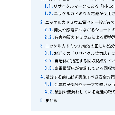
リサイクルマークにある「Ni-C
ニッケルカドミウム電池が使用
ニッケルカドミウム電池を一般ごみ
発火や感電につながるショート
有害物質カドミウムによる環境
ニッケルカドミウム電池の正しい処
お近くの「リサイクル協力店」
自治体が指定する回収拠点やイ
家電量販店が実施している回収
処分する前に必ず実施すべき安全対
金属端子部分をテープで覆いシ
破損や液漏れしている電池の取
まとめ