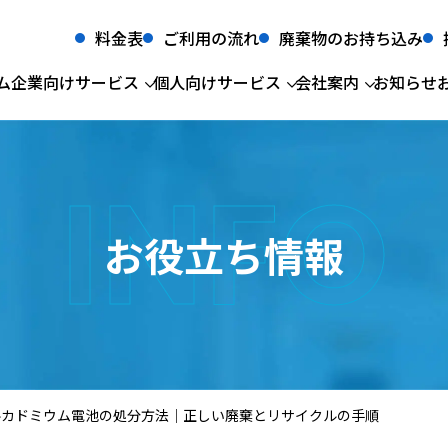
料金表
ご利用の流れ
廃棄物のお持ち込み
ム
企業向けサービス
個人向けサービス
会社案内
お知らせ
INFO
法人サービス
会社概要
産業廃棄物収集運搬・処分
粗大ごみ・不用品回収
経営理念
事業
生前
産業廃棄物
食品リサイクル
産業廃棄物収
廃棄
一般廃棄物許認可一覧
グリストラップ
一般廃棄物収
医療
太陽光パネルリサイクル
蓄電池リサイク
お役立ち情報
所屬団体
汚泥
産業廃棄物中
低濃度PCB廃棄物
建設廃棄物
CSR情報
新関西テクニ
食品リサイクル
グリストラップ
医療系廃棄物
汚泥
個人サービス
粗大ごみ・不用品回収
ルカドミウム電池の処分方法｜正しい廃棄とリサイクルの手順