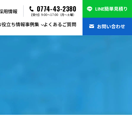
0774-43-2380
LINE簡単見積り
採用情報
【受付】9:00～17:00（月～土曜）
お役立ち情報
事例集
よくあるご質問
お問い合わせ
系一般廃棄物収集運搬・処分
整理・遺品整理
集車
物管理・環境コンサルティング
集車
系廃棄物
ル
間処理設備
カの強み