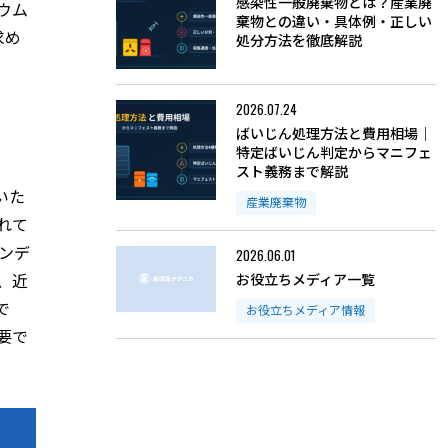
感染性一般廃棄物とは？産業廃
ウム
棄物との違い・具体例・正しい
求め
処分方法を徹底解説
2026.07.24
ばいじん処理方法と費用相場｜
特定ばいじん判定からマニフェ
スト義務まで解説
いた
産業廃棄物
れて
ンデ
2026.06.01
、近
お役立ちメディア一覧
で
お役立ちメディア情報
要で