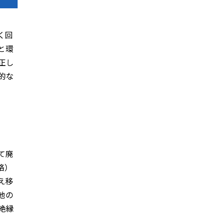
く回
と環
正し
的な
て廃
絡）
え移
池の
絶縁