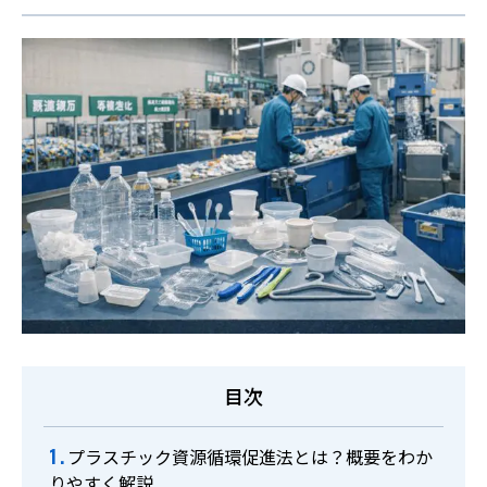
お役立ち情報
事例集
よくあるご質問
料金表
ご利用の流れ
廃棄物のお持ち込み
採用情報
目次
プラスチック資源循環促進法とは？概要をわか
0774-43-2380
りやすく解説