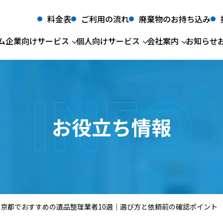
料金表
ご利用の流れ
廃棄物のお持ち込み
ム
企業向けサービス
個人向けサービス
会社案内
お知らせ
INFO
法人サービス
会社概要
産業廃棄物収集運搬・処分
粗大ごみ・不用品回収
経営理念
事業
生前
産業廃棄物
食品リサイクル
産業廃棄物収
廃棄
一般廃棄物許認可一覧
グリストラップ
一般廃棄物収
医療
太陽光パネルリサイクル
蓄電池リサイク
お役立ち情報
所屬団体
汚泥
産業廃棄物中
低濃度PCB廃棄物
建設廃棄物
CSR情報
新関西テクニ
食品リサイクル
グリストラップ
医療系廃棄物
汚泥
個人サービス
粗大ごみ・不用品回収
京都でおすすめの遺品整理業者10選｜選び方と依頼前の確認ポイント