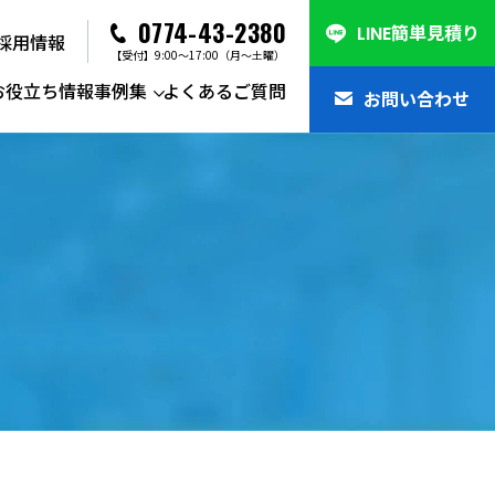
0774-43-2380
LINE簡単見積り
採用情報
【受付】9:00～17:00（月～土曜）
お役立ち情報
事例集
よくあるご質問
お問い合わせ
系一般廃棄物収集運搬・処分
整理・遺品整理
集車
物管理・環境コンサルティング
集車
系廃棄物
ル
間処理設備
カの強み