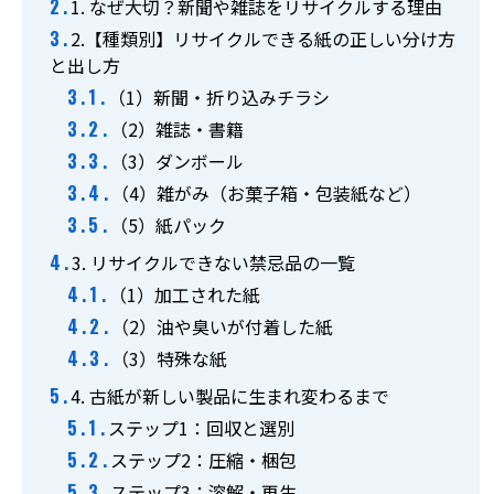
1. なぜ大切？新聞や雑誌をリサイクルする理由
【受付】9:00～17:00（月～土曜）
2.【種類別】リサイクルできる紙の正しい分け方
と出し方
お問い合わせ
（1）新聞・折り込みチラシ
（2）雑誌・書籍
（3）ダンボール
LINE簡単見積り
（4）雑がみ（お菓子箱・包装紙など）
（5）紙パック
3. リサイクルできない禁忌品の一覧
（1）加工された紙
（2）油や臭いが付着した紙
（3）特殊な紙
4. 古紙が新しい製品に生まれ変わるまで
ステップ1：回収と選別
ステップ2：圧縮・梱包
ステップ3：溶解・再生