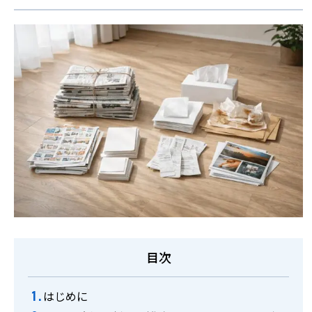
お役立ち情報
事例集
よくあるご質問
料金表
ご利用の流れ
廃棄物のお持ち込み
採用情報
目次
はじめに
0774-43-2380