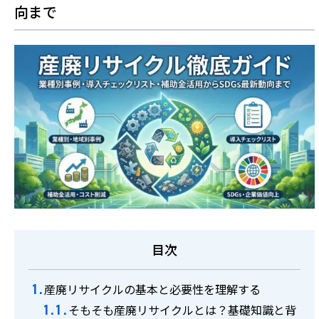
お役立ち情報
向まで
事例集
よくあるご質問
料金表
ご利用の流れ
廃棄物のお持ち込み
採用情報
目次
産廃リサイクルの基本と必要性を理解する
0774-43-2380
そもそも産廃リサイクルとは？基礎知識と背