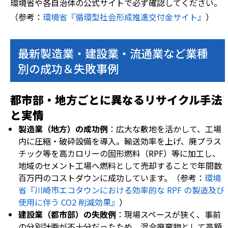
環境省や各自治体の公式サイトで必ず確認してください。
（参考：
環境省『循環型社会形成推進交付金サイト』
）
最新製造業・建設業・流通業など業種
別の成功＆失敗事例
都市部・地方ごとに異なるリサイクル手法
と実情
製造業（地方）の成功例
：広大な敷地を活かして、工場
内に圧縮・破砕設備を導入。輸送効率を上げ、廃プラス
チック等を高カロリーの固形燃料（RPF）等に加工し、
地域のセメント工場へ燃料として売却することで年間数
百万円のコストダウンに成功しています。（参考：
環境
省『川崎市エコタウンにおける効率的な RPF の製造及び
使用に伴う CO2 削減効果』
）
建設業（都市部）の失敗例
：現場スペースが狭く、事前
の分別計画が不十分だったため、混合廃棄物として高額