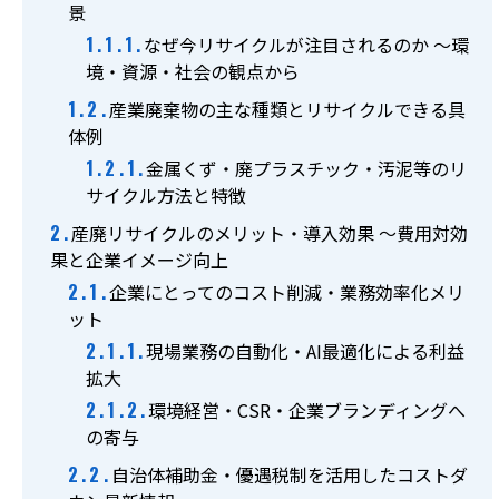
景
【受付】9:00～17:00（月～土曜）
なぜ今リサイクルが注目されるのか ～環
境・資源・社会の観点から
お問い合わせ
産業廃棄物の主な種類とリサイクルできる具
体例
LINE簡単見積り
金属くず・廃プラスチック・汚泥等のリ
サイクル方法と特徴
産廃リサイクルのメリット・導入効果 ～費用対効
果と企業イメージ向上
企業にとってのコスト削減・業務効率化メリ
ット
現場業務の自動化・AI最適化による利益
拡大
環境経営・CSR・企業ブランディングへ
の寄与
自治体補助金・優遇税制を活用したコストダ