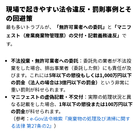
現場で起きやすい法令違反・罰則事例とそ
の回避策
最も多いトラブルが、
「無許可業者への委託」
と
「マニフ
ェスト（産業廃棄物管理票）の交付・記載義務違反」
で
す。
不法投棄・無許可業者への委託
：委託先の業者が不法投
棄をした場合、排出事業者（委託した側）にも責任が及
びます。これには
5年以下の懲役もしくは1,000万円以下
の罰金（法人の場合は3億円以下の罰金）
という非常に
重い罰則が科せられます。
マニフェストの虚偽記載・不交付
：実際の処理状況と異
なる記載をした場合、
1年以下の懲役または100万円以下
の罰金
が科せられます。
（参考：
e-Gov法令検索『廃棄物の処理及び清掃に関す
る法律 第27条の2』
）