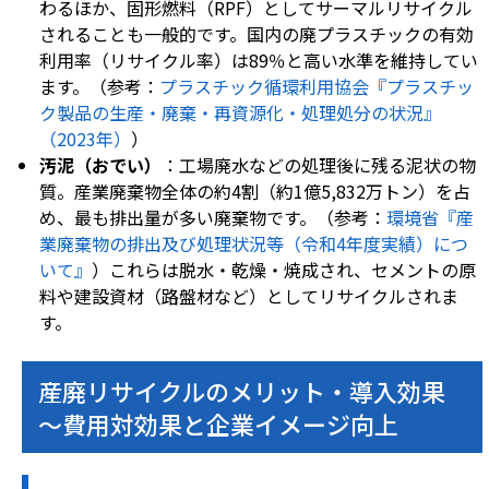
わるほか、固形燃料（RPF）としてサーマルリサイクル
されることも一般的です。国内の廃プラスチックの有効
利用率（リサイクル率）は89％と高い水準を維持してい
ます。（参考：
プラスチック循環利用協会『プラスチッ
ク製品の生産・廃棄・再資源化・処理処分の状況』
（2023年）
）
汚泥（おでい）
：工場廃水などの処理後に残る泥状の物
質。産業廃棄物全体の約4割（約1億5,832万トン）を占
め、最も排出量が多い廃棄物です。（参考：
環境省『産
業廃棄物の排出及び処理状況等（令和4年度実績）につ
いて』
）これらは脱水・乾燥・焼成され、セメントの原
料や建設資材（路盤材など）としてリサイクルされま
す。
産廃リサイクルのメリット・導入効果
～費用対効果と企業イメージ向上