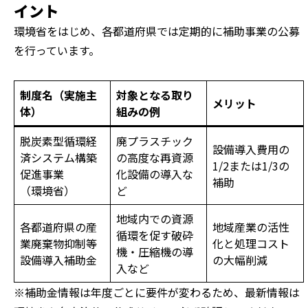
イント
環境省をはじめ、各都道府県では定期的に補助事業の公募
を行っています。
制度名（実施主
対象となる取り
メリット
体）
組みの例
脱炭素型循環経
廃プラスチック
設備導入費用の
済システム構築
の高度な再資源
1/2または1/3の
促進事業
化設備の導入な
補助
（環境省）
ど
地域内での資源
各都道府県の産
地域産業の活性
循環を促す破砕
業廃棄物抑制等
化と処理コスト
機・圧縮機の導
設備導入補助金
の大幅削減
入など
※補助金情報は年度ごとに要件が変わるため、最新情報は