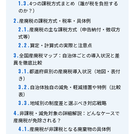
4つの課税方式まとめ（誰が税を負担する
【受付】9:00～17:00（月～土曜）
のか？）
産廃税の課税方式・税率・具体例
お問い合わせ
産廃税の主な課税方式（申告納付・徴収方
式等）
LINE簡単見積り
算定・計算式の実際と注意点
全国産廃税マップ：自治体ごとの導入状況と差
異を徹底比較
都道府県別の産廃税導入状況（地図・表付
き）
自治体独自の減免・軽減措置や特例（比較
表）
地域別の制度差と選ぶべき対応戦略
非課税・減免対象の詳細解説：どんなケースで
産廃税が免除される？
産廃税が非課税となる廃棄物の具体例