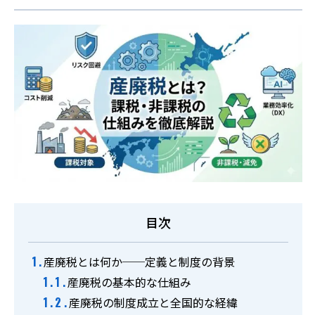
お役立ち情報
事例集
よくあるご質問
料金表
ご利用の流れ
廃棄物のお持ち込み
目次
採用情報
産廃税とは何か──定義と制度の背景
産廃税の基本的な仕組み
0774-43-2380
産廃税の制度成立と全国的な経緯