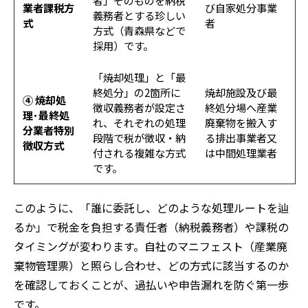
者」そのものを納税
業者課税方
び自家処分事業
義務者とする珍しい
式
者
方式（青森県などで
採用）です。
「焼却処理」と「最
終処分」の2箇所に
焼却施設及び最
④ 焼却処
徴収義務者が設定さ
終処分場へ産業
理･最終処
れ、それぞれの処理
廃棄物を搬入す
分業者特別
段階で税が徴収・納
る排出事業者又
徴収方式
付される複雑な方式
は中間処理業者
です。
このように、「誰に委託し、どのような処理ルートを辿
るか」で税金を負担する責任者（納税義務者）や課税の
タイミングが変わります。自社のマニフェスト（産業廃
棄物管理票）と照らし合わせ、どの方式に該当するのか
を確認しておくことが、過払いや申告漏れを防ぐ第一歩
です。