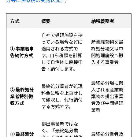
分等に係る税の実施状況』
）
方式
概要
納税義務者
自社で処理施設を持
っている場合などに
産業廃棄物を最
① 事業者申
適用される方式で
終処分場又は中
告納付方式
す。自ら税額を計算
間処理施設へ搬
して自治体に直接申
入する事業者
告・納付します。
最終処分場に搬
最終処分業者が処理
② 最終処分
入される産業廃
料金に税を上乗せし
業者特別徴
棄物の排出事業
て徴収し、代行納付
収方式
者及び中間処理
する方式です。
業者
排出事業者ではな
く、「最終処分業
③ 最終処分
最終処分業者及